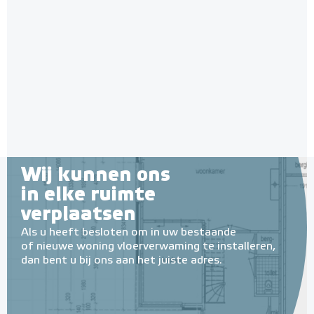
Home Basic-
kamerthermostaat RF
AAN/UIT-thermostaat
AAN/UIT / Draadloos
Adviesprijs
€ 149,50
€ 177,87
Wij kunnen ons
in elke ruimte
verplaatsen
Als u heeft besloten om in uw bestaande
of nieuwe woning vloerverwaming te installeren,
dan bent u bij ons aan het juiste adres.