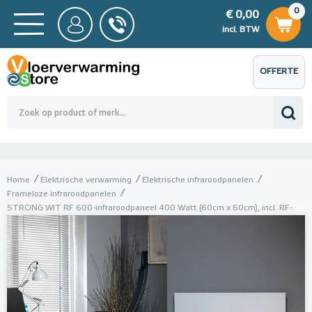
0
€ 0,00
0
€ 0,00
ncl. BTW
incl. BTW
OFFERTE
 0,00
Totaalbedrag (incl. BTW)
€ 0,00
AANVRAGEN
Home
Elektrische verwarming
Elektrische infraroodpanelen
Frameloze infraroodpanelen
STRONG WIT RF 600-infraroodpaneel 400 Watt (60cm x 60cm), incl. RF-
ontvanger