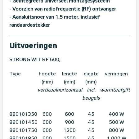
- Geïntegreerd universeel montagesysteem
- Voorzien van radiofrequentie (RF) ontvanger
- Aansluitsnoer van 1,5 meter, inclusief
randaardestekker
Uitvoeringen
STRONG WIT RF 600;
Type
hoogte
lengte
diepte
vermogen
(mm)
(mm)
(mm)
verticaal
horizontaal
incl.
warmteafgifte
beugels
880101350
600
600
45
400 W
880101450
600
900
45
500 W
880101750
600
1200
45
800 W
880101950
600
1500
45
1.000 W