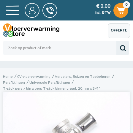
0
€ 0,00
0
€ 0,00
ncl. BTW
incl. BTW
OFFERTE
 0,00
Totaalbedrag (incl. BTW)
€ 0,00
AANVRAGEN
Home
CV-vloerverwarming
Verdelers, Buizen en Toebehoren
Persfittingen
Universele Persfittingen
T-stuk pers x bin x pers T-stuk binnendraad, 20mm x 3/4"