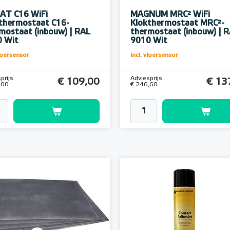
AT C16 WiFi
MAGNUM MRC² WiFi
thermostaat C16-
Klokthermostaat MRC²-
mostaat (inbouw) | RAL
thermostaat (inbouw) | 
 Wit
9010 Wit
vloersensor
incl. vloersensor
prijs
Adviesprijs
€ 109,00
€ 13
,00
€ 246,60