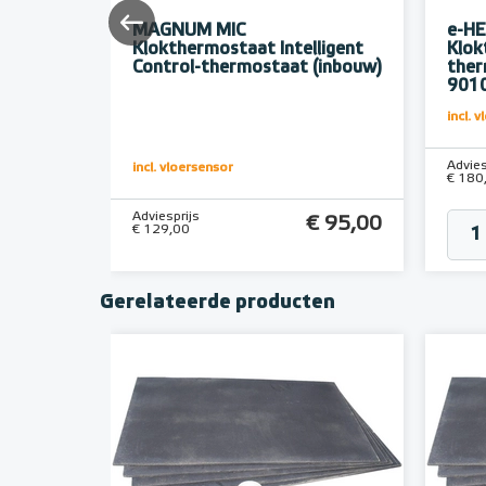
MAGNUM MIC
e-HE
²-
Klokthermostaat Intelligent
Klok
 | RAL
Control-thermostaat (inbouw)
ther
9010
incl. 
Advies
incl. vloersensor
 137,90
€ 180
Adviesprijs
€ 95,00
€ 129,00
Gerelateerde producten