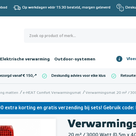
nbod
Op werkdagen vóór 15:30 besteld, morgen geleverd
Desku
0
€ 0,00
Elektrische verwarming
Outdoor-systemen
Vloe
Totaalbedrag
incl. BTW
bezorgd vanaf € 150,-
*
Deskundig advies voor elke klus
Retourte
l. BTW)
€ 0,00
ming matten
e-HEAT Comfort Verwarmingsmat
Verwarmingsmat 20 m² / 300
0 extra korting en gratis verzending bij sets! Gebruik cod
Verwarming
20 m² / 3000 Watt (0,5m x 4