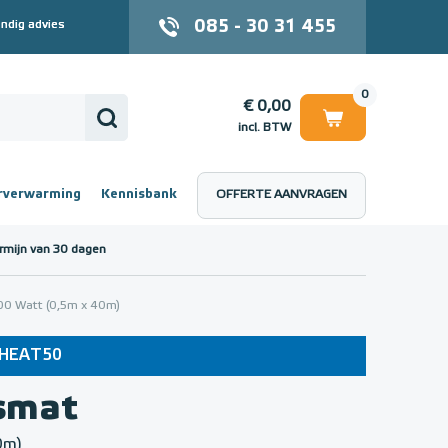
085 - 30 31 455
ndig advies
0
€ 0,00
incl. BTW
rverwarming
Kennisbank
OFFERTE AANVRAGEN
 (incl. BTW)
€ 0,00
rmijn van 30 dagen
0 Watt (0,5m x 40m)
e: HEAT50
smat
0m)