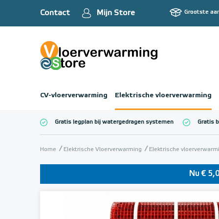
Contact
Mijn Store
Grootste aa
CV-vloerverwarming
Elektrische vloerverwarming
Gratis legplan bij watergedragen systemen
Gratis 
Totaalbedrag (inc
Home
Elektrische Vloerverwarming
Elektrische vloerverwar
Nu € 5,0