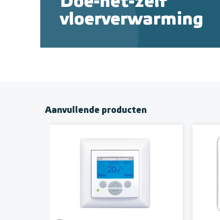
Doe-het-zelf
vloerverwarming
Aanvullende producten