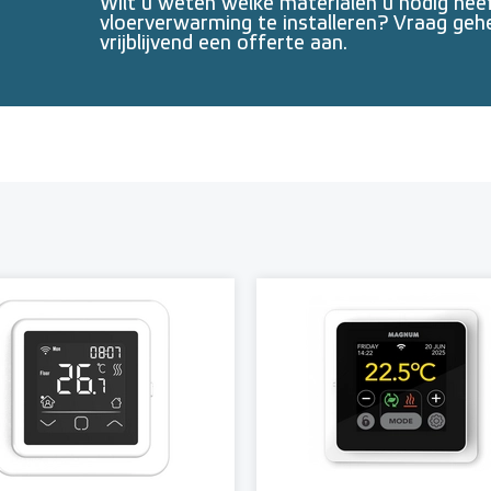
Wilt u weten welke materialen u nodig he
vloerverwarming te installeren? Vraag geh
vrijblijvend een offerte aan.