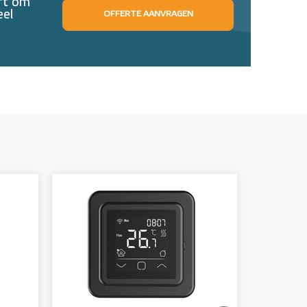
eft om
eel
OFFERTE AANVRAGEN