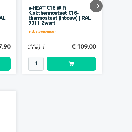
e-HEAT C16 WiFi
MAGNUM
Klokthermostaat C16-
Klokthe
RAL
thermostaat (inbouw) | RAL
thermos
9011 Zwart
9011 Z
incl. vloersensor
incl. vloer
Adviesprijs
Adviesprijs
7,90
€ 109,00
€ 180,00
€ 246,60