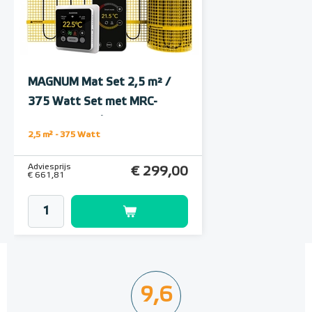
Polystyreen hardfoam
isolatie-platen 4,80 m² (8 st. -
60 x 100 cm à 0,6 cm)
MAGNUM Mat Set 2,5 m² /
6 en 10 mm dikte
375 Watt Set met MRC-
thermostaat | Wit
Adviesprijs
€ 109,90
2,5 m² - 375 Watt
€ 212,50
Adviesprijs
€ 299,00
€ 661,81
9,6