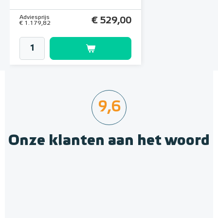
Adviesprijs
€ 529,00
€ 1.179,82
9,6
Onze klanten aan het woord
Multifunctionele contactlijm
spray Spuitbus, 500 ml
Verwarmingsmat Set 7 m² /
Spuitbus, 500ml
1050 Watt Set met MIC²
Basic-thermostaat | Wit