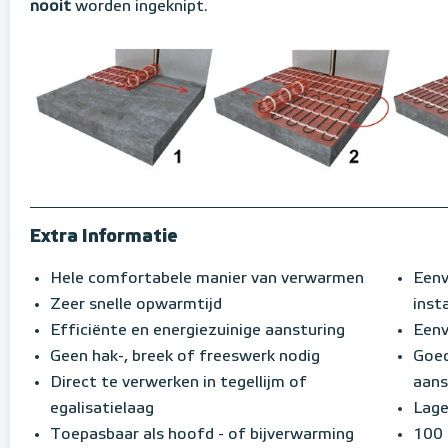
nooit
worden ingeknipt.
Extra Informatie
Hele comfortabele manier van verwarmen
Eenv
Zeer snelle opwarmtijd
insta
Efficiënte en energiezuinige aansturing
Eenv
Geen hak-, breek of freeswerk nodig
Goed
Direct te verwerken in tegellijm of
aans
egalisatielaag
Lage
Toepasbaar als hoofd - of bijverwarming
100 