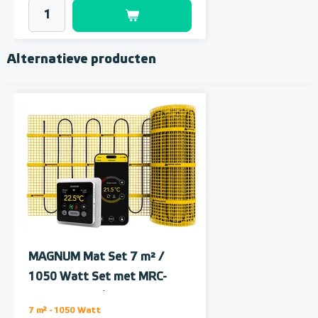
Alternatieve producten
Polystyreen hardfoam
isolatie-platen 4,80 m² (8 st. -
60 x 100 cm à 0,6 cm)
MAGNUM Mat Set 7 m² /
6 en 10 mm dikte
1050 Watt Set met MRC-
thermostaat | Wit
Adviesprijs
€ 109,90
7 m² - 1050 Watt
€ 212,50