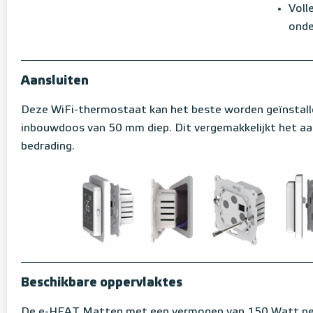
Voll
onde
Aansluiten
Deze WiFi-thermostaat kan het beste worden geïnstall
inbouwdoos van 50 mm diep. Dit vergemakkelijkt het aa
bedrading.
Beschikbare oppervlaktes
De e-HEAT Matten met een vermogen van 150 Watt per