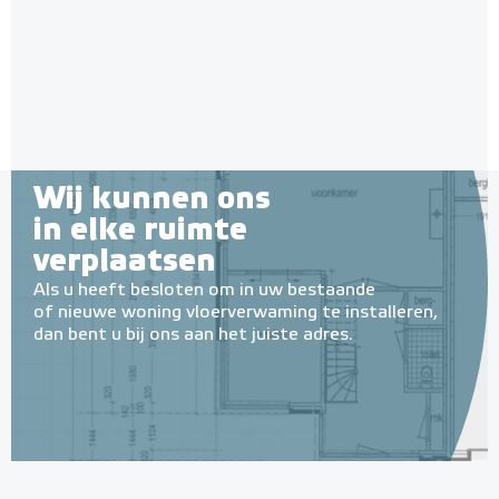
Adviesprijs
€ 9,25
7 m² - 1050 Watt
€ 20,07
Adviesprijs
€ 299,00
€ 549,00
Wij kunnen ons
in elke ruimte
verplaatsen
Als u heeft besloten om in uw bestaande
of nieuwe woning vloerverwaming te installeren,
dan bent u bij ons aan het juiste adres.