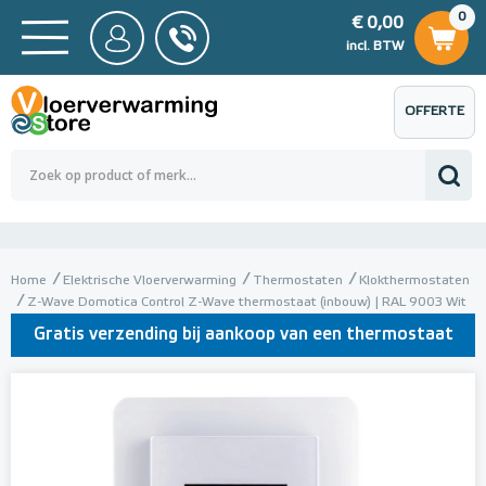
0
€ 0,00
0
€ 0,00
ncl. BTW
incl. BTW
OFFERTE
 0,00
Totaalbedrag (incl. BTW)
€ 0,00
AANVRAGEN
Home
Elektrische Vloerverwarming
Thermostaten
Klokthermostaten
Z-Wave Domotica Control Z-Wave thermostaat (inbouw) | RAL 9003 Wit
Gratis verzending bij aankoop van een thermostaat