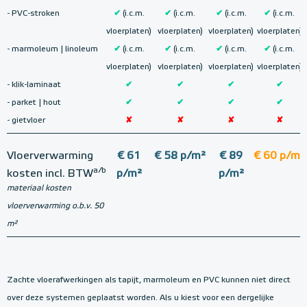
- PVC-stroken
✔
(i.c.m.
✔
(i.c.m.
✔
(i.c.m.
✔
(i.c.m.
vloerplaten)
vloerplaten)
vloerplaten)
vloerplaten)
- marmoleum | linoleum
✔
(i.c.m.
✔
(i.c.m.
✔
(i.c.m.
✔
(i.c.m.
vloerplaten)
vloerplaten)
vloerplaten)
vloerplaten)
- klik-laminaat
✔
✔
✔
✔
- parket | hout
✔
✔
✔
✔
- gietvloer
✘
✘
✘
✘
Vloerverwarming
€ 61
€ 58 p/m²
€ 89
€ 60 p/m²
a/b
kosten incl. BTW
p/m²
p/m²
materiaal kosten
vloerverwarming o.b.v. 50
m²
Zachte vloerafwerkingen als tapijt, marmoleum en PVC kunnen niet direct
over deze systemen geplaatst worden. Als u kiest voor een dergelijke