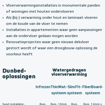
Vloerverwarmingsinstallaties in monumentale panden
of woningen met houten ondervloeren
Als (bij-) verwarming onder hout en laminaat-vloeren
om de koude van de vloer te nemen
Installaties in appartementen waar geen aanpassingen
aan de ondervloer gedaan mogen worden
Renovatieprojecten waar geen nieuwe dekvloer
gestort wordt of waar een droogbouw-oplossing de
voorkeur heeft
Dunbed-
Watergedragen
vloerverwarming
oplossingen
Infrezen
ThinMat-
SlimFit-
FiberBoard-
systeem
systeem
systeem
Soort installatie-
Buis,
Buis, 10mm
Buis,
Buis, 12mm x