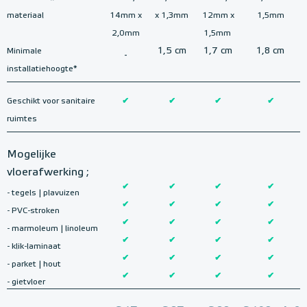
materiaal
14mm x
x 1,3mm
12mm x
1,5mm
2,0mm
1,5mm
1,5 cm
1,7 cm
1,8 cm
Minimale
-
installatiehoogte*
Geschikt voor sanitaire
✔
✔
✔
✔
ruimtes
Mogelijke
vloerafwerking ;
✔
✔
✔
✔
- tegels | plavuizen
✔
✔
✔
✔
- PVC-stroken
✔
✔
✔
✔
- marmoleum | linoleum
✔
✔
✔
✔
- klik-laminaat
✔
✔
✔
✔
- parket | hout
✔
✔
✔
✔
- gietvloer