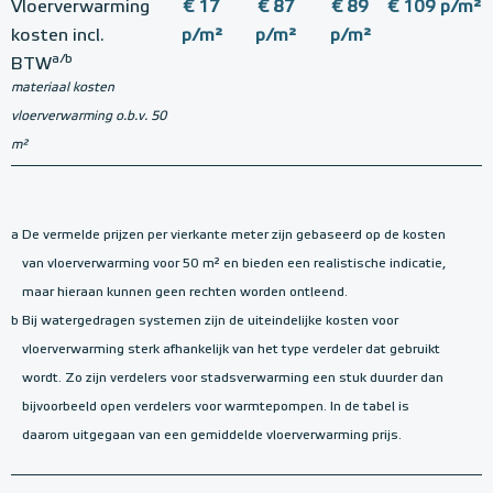
Vloerverwarming
€ 17
€ 87
€ 89
€ 109 p/m²
€
kosten incl.
p/m²
p/m²
p/m²
a/b
BTW
materiaal kosten
vloerverwarming o.b.v. 50
m²
a
De vermelde prijzen per vierkante meter zijn gebaseerd op de kosten
van vloerverwarming voor 50 m² en bieden een realistische indicatie,
maar hieraan kunnen geen rechten worden ontleend.
b
Bij watergedragen systemen zijn de uiteindelijke kosten voor
vloerverwarming sterk afhankelijk van het type verdeler dat gebruikt
wordt. Zo zijn verdelers voor stadsverwarming een stuk duurder dan
bijvoorbeeld open verdelers voor warmtepompen. In de tabel is
daarom uitgegaan van een gemiddelde vloerverwarming prijs.