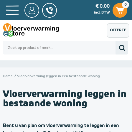
0
€ 0,00
0
€ 0,00
ncl. BTW
incl. BTW
OFFERTE
 0,00
Totaalbedrag (incl. BTW)
€ 0,00
AANVRAGEN
Home
Vloerverwarming leggen in een bestaande woning
Vloerverwarming leggen in
bestaande woning
Bent u van plan om vloerverwarming te leggen in een