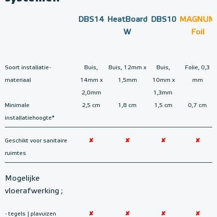
DBS14
HeatBoard
DBS10
MAGNUM
W
Foil
Soort installatie-
Buis,
Buis, 12mm x
Buis,
Folie, 0,3
materiaal
14mm x
1,5mm
10mm x
mm
2,0mm
1,3mm
Minimale
2,5 cm
1,8 cm
1,5 cm
0,7 cm
installatiehoogte*
Geschikt voor sanitaire
✘
✘
✘
✘
ruimtes
Mogelijke
vloerafwerking ;
- tegels | plavuizen
✘
✘
✘
✘