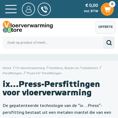
0
€ 0,00
0
€ 0,00
ncl. BTW
incl. BTW
OFFERTE
 0,00
Totaalbedrag (incl. BTW)
€ 0,00
AANVRAGEN
Home
CV-vloerverwarming
Verdelers, Buizen en Toebehoren
Persfittingen
"Push-Fit" Persfittingen
ix...Press-Persfittingen
voor vloerverwarming
De gepatenteerde technologie van de “ix…Press”-
persfitting bestaat uit een metalen mantel die van een