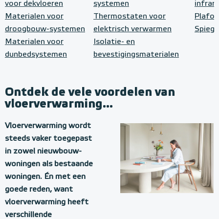
voor dekvloeren
systemen
infrar
Materialen voor
Thermostaten voor
Plafo
droogbouw-systemen
elektrisch verwarmen
Spiege
Materialen voor
Isolatie- en
dunbedsystemen
bevestigingsmaterialen
Ontdek de vele voordelen van
vloerverwarming...
Vloerverwarming wordt
steeds vaker toegepast
in zowel nieuwbouw-
woningen als bestaande
woningen. Én met een
goede reden, want
vloerverwarming heeft
verschillende