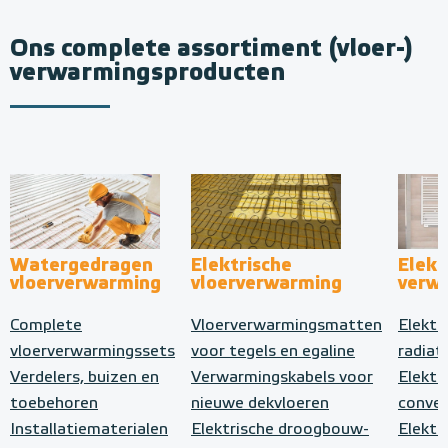
Ons complete assortiment (vloer-)
verwarmingsproducten
Watergedragen
Elektrische
Elekt
vloerverwarming
vloerverwarming
verw
Complete
Vloerverwarmingsmatten
Elektr
vloerverwarmingssets
voor tegels en egaline
radiat
Verdelers, buizen en
Verwarmingskabels voor
Elektr
toebehoren
nieuwe dekvloeren
conve
Installatiematerialen
Elektrische droogbouw-
Elektr