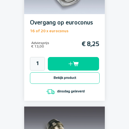
Overgang op euroconus
16 of 20 x euroconus
Adviesprijs
€ 8,25
€ 13,00
Bekijk product
dinsdag geleverd