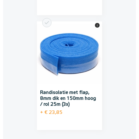
i
Randisolatie met flap,
8mm dik en 150mm hoog
/ rol 25m (3x)
+ € 23,85