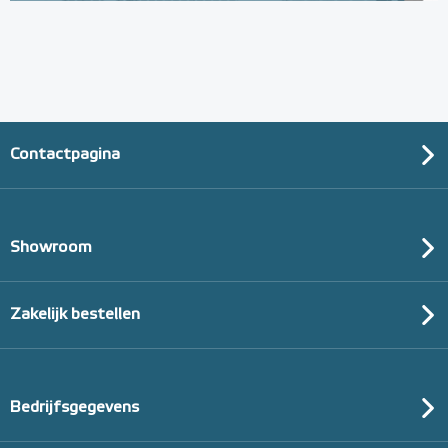
(thermisch 10m² per pak)
20mm of 30mm thermische isolatie
Adviesprijs
€ 99,00
€ 152,23
Contactpagina
Showroom
Zakelijk bestellen
Bedrijfsgegevens