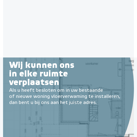
28mm / 11mm EPS-isolatie
(per 10 stuks / 10m²)
Met EPS onderlaag
Adviesprijs
€ 148,00
€ 242,38
Wij kunnen ons
in elke ruimte
verplaatsen
Als u heeft besloten om in uw bestaande
of nieuwe woning vloerverwaming te installeren,
dan bent u bij ons aan het juiste adres.
Tacker-isolatieplaten, 20mm