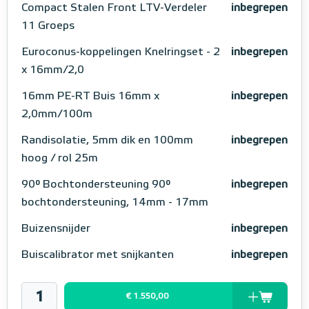
Compact Stalen Front LTV-Verdeler
inbegrepen
11 Groeps
Euroconus-koppelingen Knelringset - 2
inbegrepen
x 16mm/2,0
16mm PE-RT Buis 16mm x
inbegrepen
2,0mm/100m
Randisolatie, 5mm dik en 100mm
inbegrepen
hoog / rol 25m
90° Bochtondersteuning 90°
inbegrepen
bochtondersteuning, 14mm - 17mm
Buizensnijder
inbegrepen
Buiscalibrator met snijkanten
inbegrepen
€ 1.550,00