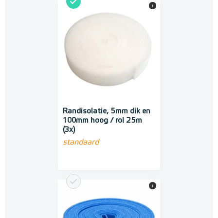
i
Randisolatie, 5mm dik en
100mm hoog / rol 25m
(3x)
standaard
i