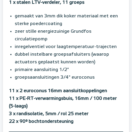
1 x stalen LTV-verdeler, 11 groeps
gemaakt van 3mm dik koker materiaal met een
sterke poedercoating
zeer stille energiezuinige Grundfos
circulatiepomp
inregelventiel voor laagtemperatuur-trajecten
dubbel instelbare groepsafsluiters (waarop
actuators geplaatst kunnen worden)
primaire aansluiting 1/2"
groepsaansluitingen 3/4" euroconus
11 x 2 euroconus 16mm aansluitkoppelingen
11 x PE-RT-verwarmingsbuis, 16mm / 100 meter
(5-laags)
3 x randisolatie, 5mm / rol 25 meter
22 x 90° bochtondersteuning