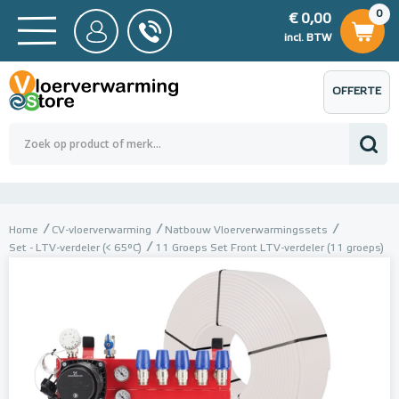
0
€ 0,00
0
€ 0,00
ncl. BTW
incl. BTW
OFFERTE
 0,00
Totaalbedrag (incl. BTW)
€ 0,00
AANVRAGEN
Home
CV-vloerverwarming
Natbouw Vloerverwarmingssets
Set - LTV-verdeler (< 65°C)
11 Groeps Set Front LTV-verdeler (11 groeps)