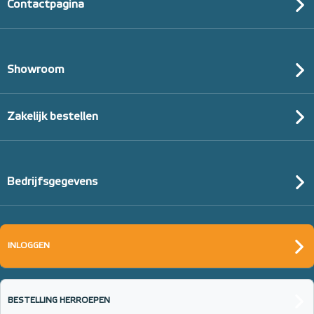
Contactpagina
Showroom
Zakelijk bestellen
Bedrijfsgegevens
Tacker-isolatieplaten, 20mm
(thermisch 10m² per pak)
INLOGGEN
20mm of 30mm thermische isolatie
BESTELLING HERROEPEN
Adviesprijs
€ 99,00