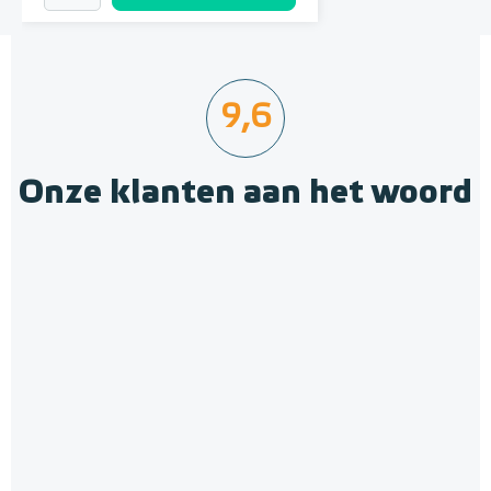
9,6
Onze klanten aan het woord
Krimpnetten 2,52m² / 1,20 x
2,10m, mazen 10cm x 10cm
Gegalvaniseerd staal
Adviesprijs
€ 12,10
€ 14,50