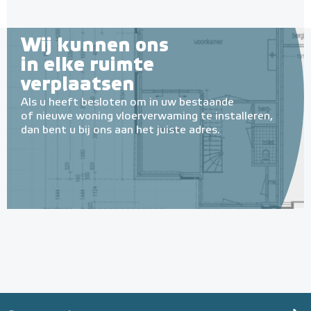
Wij kunnen ons
in elke ruimte
verplaatsen
Als u heeft besloten om in uw bestaande
of nieuwe woning vloerverwaming te installeren,
dan bent u bij ons aan het juiste adres.
Geïsoleerde Noppenplaten
28mm / 11mm EPS-isolatie
(per 10 stuks / 10m²)
Met EPS onderlaag
Adviesprijs
€ 148,00
€ 242,38