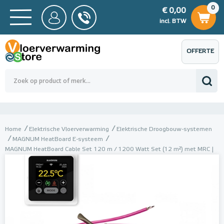
0
€ 0,00
0
€ 0,00
ncl. BTW
incl. BTW
OFFERTE
 0,00
Totaalbedrag (incl. BTW)
€ 0,00
AANVRAGEN
Home
Elektrische Vloerverwarming
Elektrische Droogbouw-systemen
MAGNUM HeatBoard E-systeem
MAGNUM HeatBoard Cable Set 120 m / 1200 Watt Set (12 m²) met MRC |
Wit