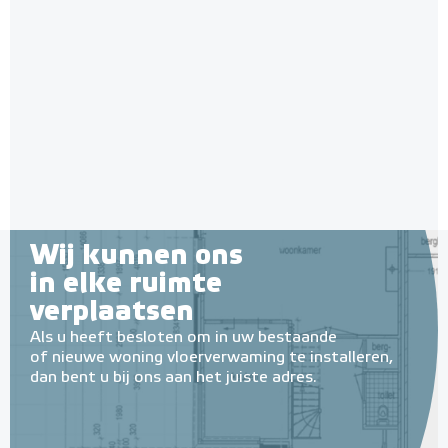
HeatBoard E-isolatieplaten
12mm (per 11 stuks / 5 m²)
11 stuks / 5 m²
Adviesprijs
€ 159,00
€ 270,57
Wij kunnen ons
in elke ruimte
verplaatsen
Als u heeft besloten om in uw bestaande
of nieuwe woning vloerverwaming te installeren,
dan bent u bij ons aan het juiste adres.