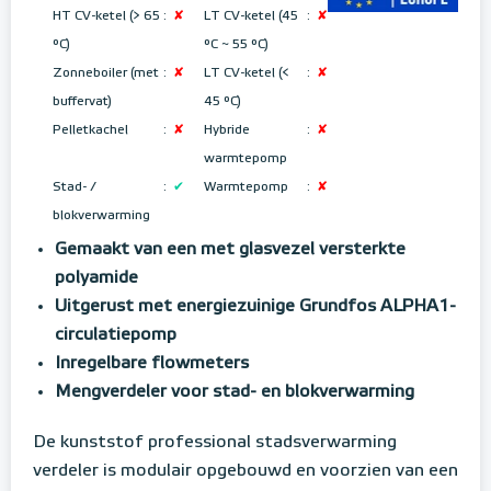
HT CV-ketel (> 65
:
✘
LT CV-ketel (45
:
✘
°C)
°C ~ 55 °C
)
Zonneboiler (met
:
✘
LT CV-ketel (<
:
✘
buffervat)
45 °C)
Pelletkachel
:
✘
Hybride
:
✘
warmtepomp
Stad- /
:
✔
Warmtepomp
:
✘
blokverwarming
Gemaakt van een met glasvezel versterkte
polyamide
Uitgerust met energiezuinige Grundfos ALPHA1-
circulatiepomp
Inregelbare flowmeters
Mengverdeler voor stad- en blokverwarming
De kunststof professional stadsverwarming
verdeler is modulair opgebouwd en voorzien van een