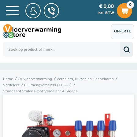
0
€ 0,00
0
€ 0,00
ncl. BTW
incl. BTW
OFFERTE
 0,00
Totaalbedrag (incl. BTW)
€ 0,00
AANVRAGEN
Home
CV-vloerverwarming
Verdelers, Buizen en Toebehoren
Verdelers
HT-mengverdelers (> 65 °C)
Standaard Stalen Front Verdeler 14 Groeps