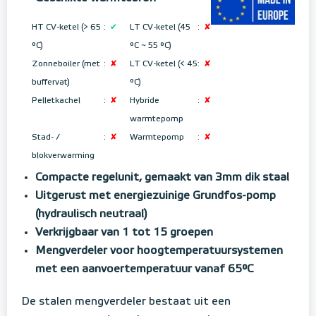
HT CV-ketel (> 65
:
✔
LT CV-ketel (45
:
✘
°C)
°C ~ 55 °C
)
Zonneboiler (met
:
✘
LT CV-ketel (< 45
:
✘
buffervat)
°C)
Pelletkachel
:
✘
Hybride
:
✘
warmtepomp
Stad- /
:
✘
Warmtepomp
:
✘
blokverwarming
Compacte regelunit, gemaakt van 3mm dik staal
Uitgerust met energiezuinige Grundfos-pomp
(hydraulisch neutraal)
Verkrijgbaar van 1 tot 15 groepen
Mengverdeler voor hoogtemperatuursystemen
met een aanvoertemperatuur vanaf 65°C
De stalen mengverdeler bestaat uit een