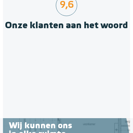
9,6
Onze klanten aan het woord
Polystyreen hardfoam
isolatie-platen 4,80 m² (8 st. -
60 x 100 cm à 0,6 cm)
6 en 10 mm dikte
Adviesprijs
€ 109,90
€ 212,50
Wij kunnen ons