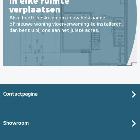
in elke ruimte
verplaatsen
Als u heeft besloten om in uw bestaande
of nieuwe woning vloerverwaming te installeren,
dan bent u bij ons aan het juiste adres.
Multifunctionele contactlijm
spray Spuitbus, 500 ml
Spuitbus, 500ml
Contactpagina
Adviesprijs
€ 9,25
€ 20,07
Showroom