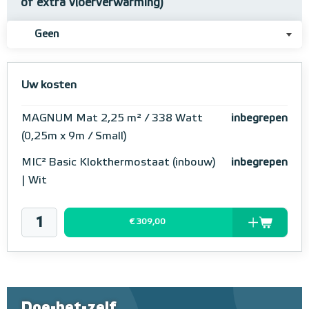
of extra vloerverwarming)
Geen
Uw kosten
MAGNUM Mat 2,25 m² / 338 Watt
inbegrepen
(0,25m x 9m / Small)
MIC² Basic Klokthermostaat (inbouw)
inbegrepen
| Wit
€ 309,00
Doe-het-zelf