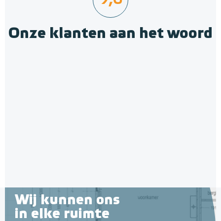
9,6
Onze klanten aan het woord
Polystyreen hardfoam
isolatie-platen 4,80 m² (8 st. -
60 x 100 cm à 0,6 cm)
6 en 10 mm dikte
Adviesprijs
€ 109,90
€ 212,50
Wij kunnen ons
in elke ruimte