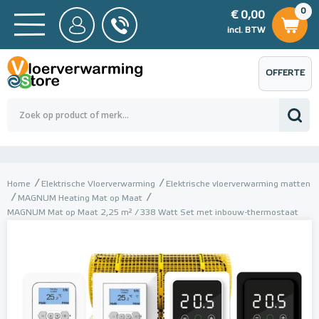
0
€ 0,00
0
€ 0,00
ncl. BTW
incl. BTW
OFFERTE
 0,00
Totaalbedrag (incl. BTW)
€ 0,00
AANVRAGEN
Home
Elektrische Vloerverwarming
Elektrische vloerverwarming matten
MAGNUM Heating Mat op Maat
MAGNUM Mat op Maat 2,25 m² / 338 Watt Set met inbouw-thermostaat