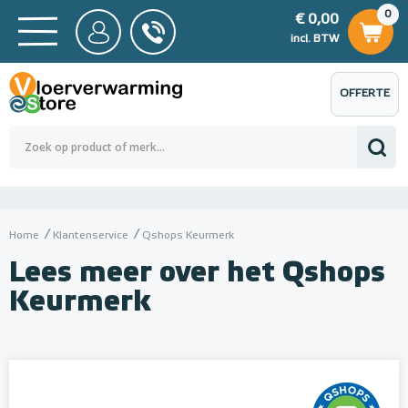
0
€ 0,00
0
€ 0,00
ncl. BTW
incl. BTW
OFFERTE
 0,00
Totaalbedrag (incl. BTW)
€ 0,00
AANVRAGEN
Home
Klantenservice
Qshops Keurmerk
Lees meer over het Qshops
Keurmerk