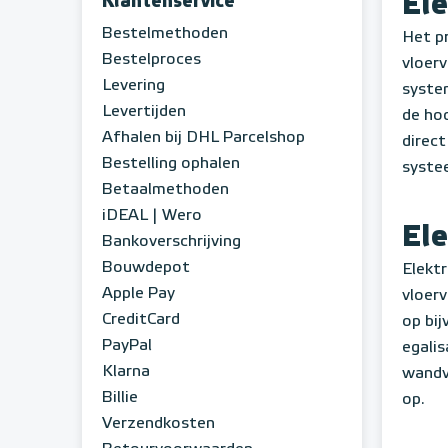
El
Klantenservice
Bestelmethoden
Het pr
Bestelproces
vloer
Levering
syste
Levertijden
de ho
Afhalen bij DHL Parcelshop
direc
Bestelling ophalen
syste
Betaalmethoden
iDEAL | Wero
El
Bankoverschrijving
Bouwdepot
Elekt
Apple Pay
vloer
CreditCard
op bi
PayPal
egali
Klarna
wandv
Billie
op.
Verzendkosten