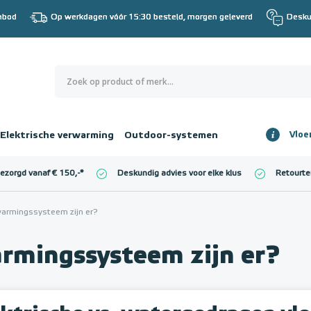
nbod
Op werkdagen vóór 15:30 besteld, morgen geleverd
Desku
0
€ 0,00
Elektrische verwarming
Outdoor-systemen
Vloe
Totaalbedrag
incl. BTW
bezorgd vanaf € 150,-
*
Deskundig advies voor elke klus
Retourte
l. BTW)
€ 0,00
warmingssysteem zijn er?
rmingssysteem zijn er?