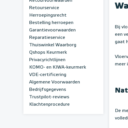
Retourvoorwaarden
Wa
Retourservice
Herroepingsrecht
Bestelling herroepen
Bij v
Garantievoorwaarden
een ve
Reparatieservice
gaat h
Thuiswinkel Waarborg
Qshops Keurmerk
Vloer
Privacyrichtlijnen
meer 
KOMO- en KIWA-keurmerk
VDE-certificering
Algemene Voorwaarden
Nat
Bedrijfsgegevens
Trustpilot-reviews
Klachtenprocedure
De me
volled