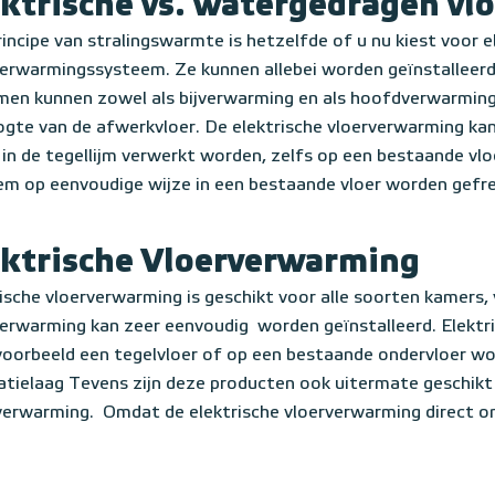
ektrische vs. watergedragen v
incipe van stralingswarmte is hetzelfde of u nu kiest voor 
verwarmingssysteem. Ze kunnen allebei worden geïnstalleer
men kunnen zowel als bijverwarming en als hoofdverwarming
ogte van de afwerkvloer. De elektrische vloerverwarming kan
t in de tegellijm verwerkt worden, zelfs op een bestaande v
em op eenvoudige wijze in een bestaande vloer worden gefr
ektrische Vloerverwarming
rische vloerverwarming is geschikt voor alle soorten kamer
verwarming kan zeer eenvoudig worden geïnstalleerd. Elek
jvoorbeeld een tegelvloer of op een bestaande ondervloer wo
satielaag Tevens zijn deze producten ook uitermate geschik
erwarming. Omdat de elektrische vloerverwarming direct ond