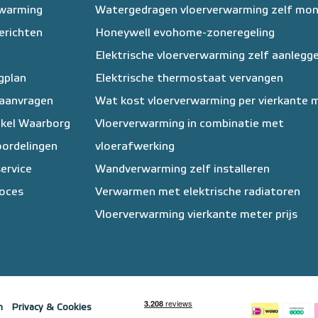
rwarming
Watergedragen vloerverwarming zelf mo
erichten
Honeywell evohome-zoneregeling
Elektrische vloerverwarming zelf aanlegg
egplan
Elektrische thermostaat vervangen
 aanvragen
Wat kost vloerverwarming per vierkante 
kel Waarborg
Vloerverwarming in combinatie met
ordelingen
vloerafwerking
ervice
Wandverwarming zelf installeren
oces
Verwarmen met elektrische radiatoren
Vloerverwarming vierkante meter prijs
n
Privacy & Cookies