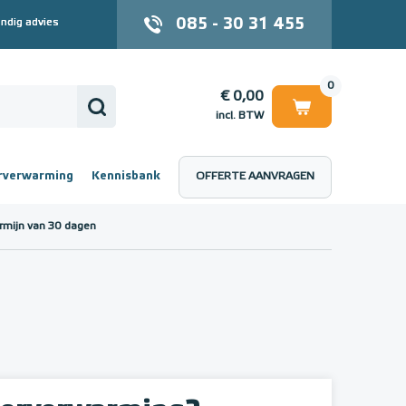
085 - 30 31 455
ndig advies
0
€ 0,00
incl. BTW
rverwarming
Kennisbank
OFFERTE AANVRAGEN
 (incl. BTW)
€ 0,00
rmijn van 30 dagen