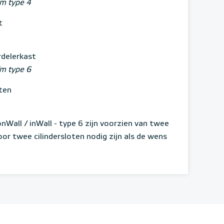
/m type 4
t
rdelerkast
/m type 6
ten
nWall / inWall - type 6 zijn voorzien van twee
or twee cilindersloten nodig zijn als de wens