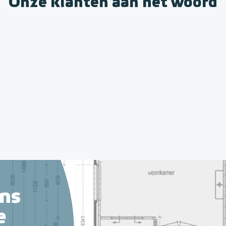
Onze klanten aan het woord
ns
e