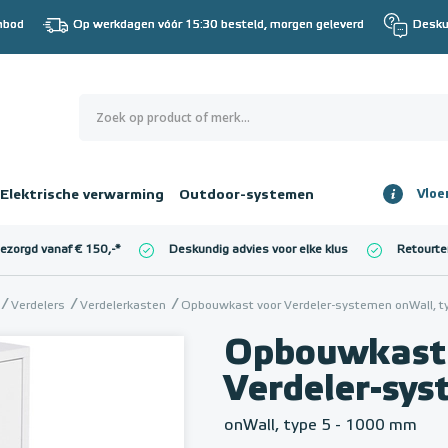
nbod
Op werkdagen vóór 15:30 besteld, morgen geleverd
Desku
0
€ 0,00
Elektrische verwarming
Outdoor-systemen
Vloe
Totaalbedrag
incl. BTW
bezorgd vanaf € 150,-
*
Deskundig advies voor elke klus
Retourte
l. BTW)
€ 0,00
Verdelers
Verdelerkasten
Opbouwkast voor Verdeler-systemen onWall, t
Opbouwkast
Verdeler-sy
onWall, type 5 - 1000 mm