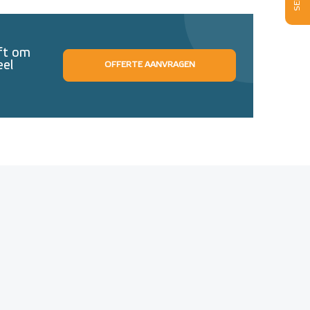
eft om
eel
OFFERTE AANVRAGEN