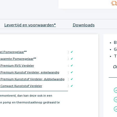
Levertijd en voorwaarden*
Downloads
B
G
el Pompregelaar
**
:
✔
T
swarmte Pompregelaar
**
:
✔
 Premium RVS Verdeler
:
✔
Om
Premium Kunstof Verdeler, enkelwandig
:
✔
Premium Kunststof Verdeler, dubbelwandig
:
✔
Compact Kunststof Verdeler
:
✔
gemonteerd, dan kan deze ook in een
 de pomp en thermostaatknop gedraaid te