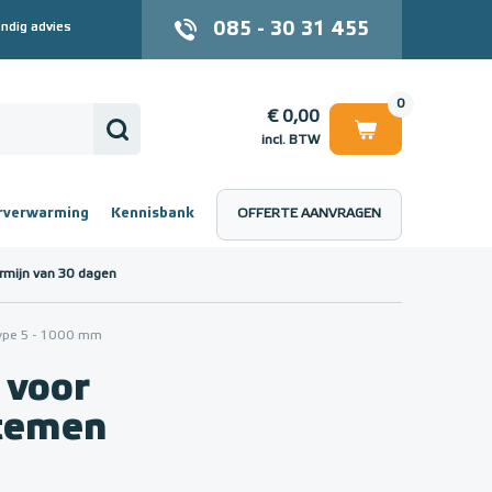
085 - 30 31 455
ndig advies
0
€ 0,00
incl. BTW
rverwarming
Kennisbank
OFFERTE AANVRAGEN
 (incl. BTW)
€ 0,00
rmijn van 30 dagen
ype 5 - 1000 mm
 voor
stemen