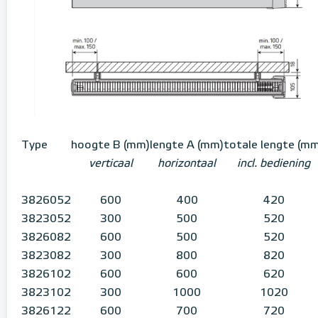
Type
hoogte B (mm)
lengte A (mm)
totale lengte (m
verticaal
horizontaal
incl. bediening
3826052
600
400
420
3823052
300
500
520
3826082
600
500
520
3823082
300
800
820
3826102
600
600
620
3823102
300
1000
1020
3826122
600
700
720