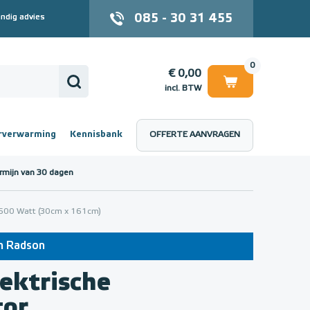
085 - 30 31 455
ndig advies
0
€ 0,00
incl. BTW
rverwarming
Kennisbank
OFFERTE AANVRAGEN
 (incl. BTW)
€ 0,00
rmijn van 30 dagen
 1500 Watt (30cm x 161cm)
an Radson
ektrische
tor