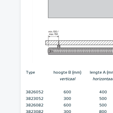
Type
hoogte B (mm)
lengte A (m
verticaal
horizontaa
3826052
600
400
3823052
300
500
3826082
600
500
3823082
300
800