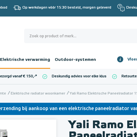
nbod
Op werkdagen vóór 15:30 besteld, morgen geleverd
Desku
0
€ 0,00
Elektrische verwarming
Outdoor-systemen
Vloe
Totaalbedrag
incl. BTW
bezorgd vanaf € 150,-
*
Deskundig advies voor elke klus
Retourte
l. BTW)
€ 0,00
imte
Elektrische radiator woonkamer
Yali Ramo Elektrische Paneelradiator
erzending bij aankoop van een elektrische paneelradiator v
Yali Ramo El
Paneelradia