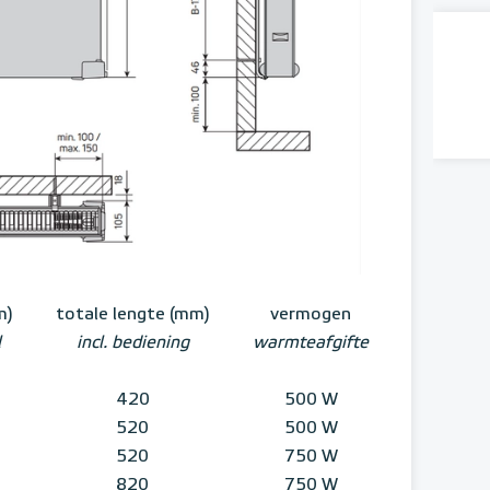
m)
totale lengte (mm)
vermogen
l
incl. bediening
warmteafgifte
420
500 W
520
500 W
520
750 W
820
750 W