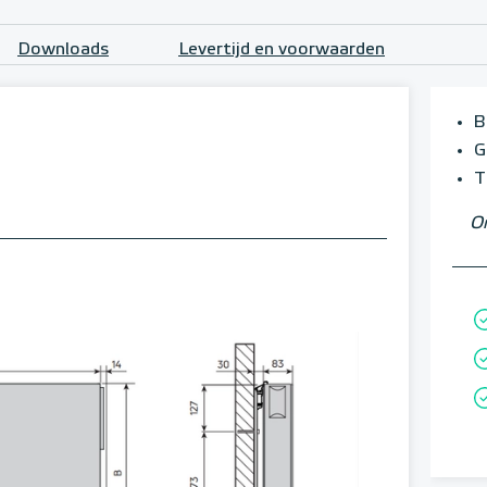
Downloads
Levertijd en voorwaarden
B
G
T
Om