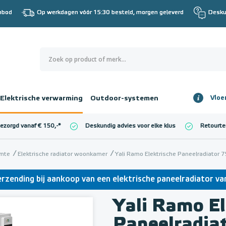
nbod
Op werkdagen vóór 15:30 besteld, morgen geleverd
Desku
0
€ 0,00
Elektrische verwarming
Outdoor-systemen
Vloe
Totaalbedrag
incl. BTW
bezorgd vanaf € 150,-
*
Deskundig advies voor elke klus
Retourte
l. BTW)
€ 0,00
imte
Elektrische radiator woonkamer
Yali Ramo Elektrische Paneelradiator 
erzending bij aankoop van een elektrische paneelradiator v
Yali Ramo El
Paneelradia