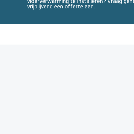
vloerverwarming te installeren? Vraag geh
vrijblijvend een offerte aan.