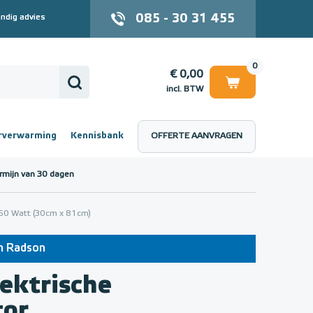
085 - 30 31 455
ndig advies
0
€ 0,00
incl. BTW
rverwarming
Kennisbank
OFFERTE AANVRAGEN
 (incl. BTW)
€ 0,00
rmijn van 30 dagen
750 Watt (30cm x 81cm)
an Radson
ektrische
tor