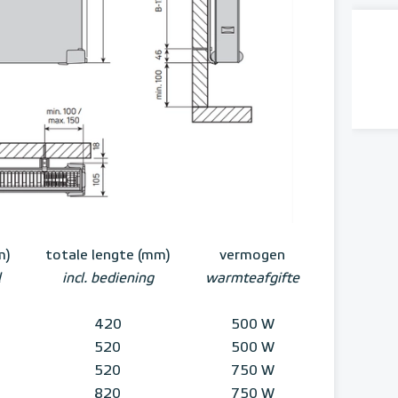
m)
totale lengte (mm)
vermogen
l
incl. bediening
warmteafgifte
420
500 W
520
500 W
520
750 W
820
750 W