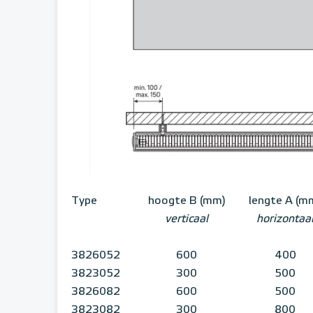
Type
hoogte B (mm)
lengte A (m
verticaal
horizontaa
3826052
600
400
3823052
300
500
3826082
600
500
3823082
300
800