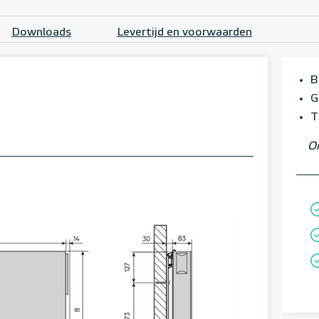
Downloads
Levertijd en voorwaarden
B
G
T
Om